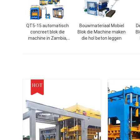
QT5-15 automatisch
Bouwmateriaal Mobiel
De
concreet blok die
Blok die Machine maken
B
machine in Zambia,
die hol beton leggen
cement het bedekken
machine van het
koppelings de holle
hydraulische blok voor
verkoop maken
HOT