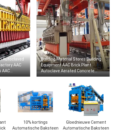
on Autoclaved
Building Material Stores Building
Factory AAC
Equipment AAC Brick Plant
s AAC
Autoclave Aerated Concrete
lock
Block Machine
ant
10% kortings
Gloednieuwe Cement
rick
Automatische Baksteen
Automatische Baksteen