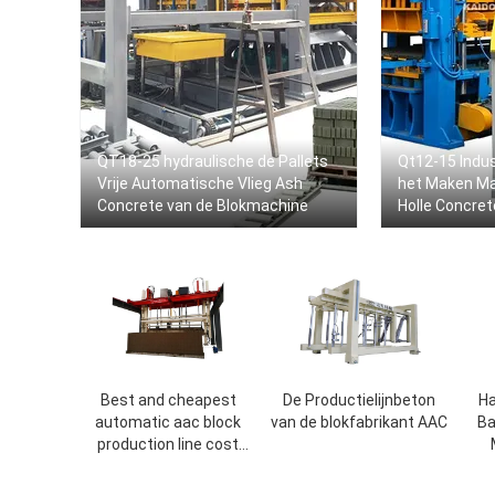
QT18-25 hydraulische de Pallets
Qt12-15 Indus
Vrije Automatische Vlieg Ash
het Maken M
Concrete van de Blokmachine
Holle Concre
Best and cheapest
De Productielijnbeton
Ha
automatic aac block
van de blokfabrikant AAC
Ba
production line cost
block plant / aac plant
P