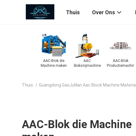
Thuis
Over Ons
Thermische
Betonmachine
Conveyor voor
AAC-Blok die
Olieboiler
betonnen riemen
Machine maken
Thuis
/
Guangdong GaoJuNan Aac Block Machine Materials
AAC-Blok die Machine