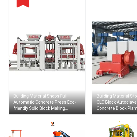
Building Material Shops Full
Building Material St
Automatic Concrete Press Eco-
CLC Block Autoclave
friendly Solid Block Making
Concrete Block Plan
Machine 9inch Brick Machine
Production Line Man
AAC Gas Block Plant