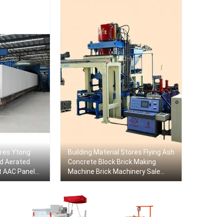
ores Ytong
Building Material Stores Flying Ash
d Aerated
Concrete Block Brick Making
t AAC Panel
Machine Brick Machinery Sale
ufacturing
(Two Way Hydraulic)
 Supplier