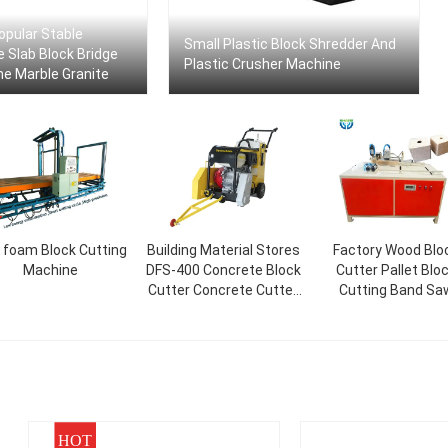
opular Stable
Small Plastic Block Shredder And
e Slab Block Bridge
Plastic Crusher Machine
ne Marble Granite
 foam Block Cutting
Building Material Stores
Factory Wood Blo
Machine
DFS-400 Concrete Block
Cutter Pallet Blo
Cutter Concrete Cutter
Cutting Band Sa
Saw Asphalt Floor
Machine
Cutting Machine
HOT