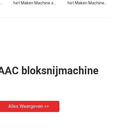
het Maken Machine om
het Maken Machine
Concrete Blokmachines
Stevige Qt12-15
ved
te cementeren
Concrete Hol voor
lock
Verkoop in de V.S.
AAC bloksnijmachine
Alles Weergeven >>