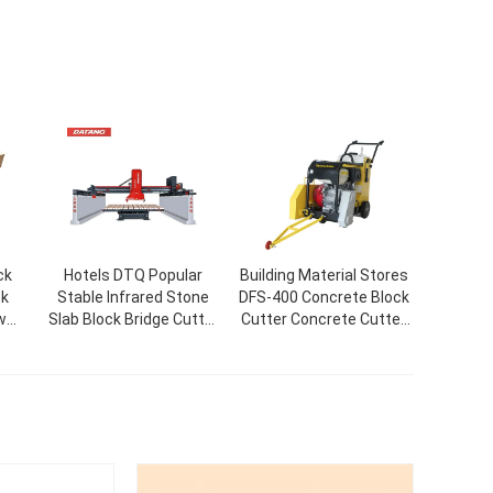
ck
Hotels DTQ Popular
Building Material Stores
ck
Stable Infrared Stone
DFS-400 Concrete Block
w
Slab Block Bridge Cutter
Cutter Concrete Cutter
Machine Marble Granite
Saw Asphalt Floor
Cutting Machine