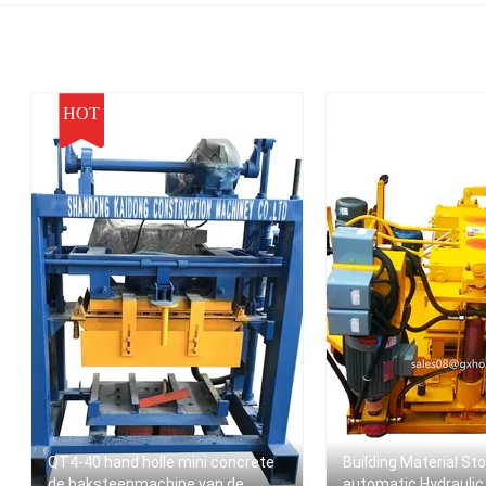
muurblokken voo
verkoop te make
HOT
QT4-40 hand holle mini concrete
Building Material St
de baksteenmachine van de
automatic Hydraulic