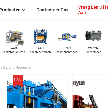
Vraag Een Off
Producten
Contacteer Ons
Aan
AAC
AAC-Blok
AAC-
AAC
bloksnijmachine
Productiemachine
blokproductiemachine
bakstenenmachine
b
 Co., Ltd. Producten
HOT