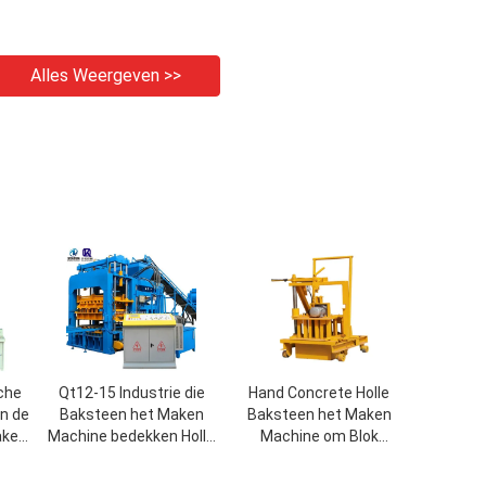
Alles Weergeven >>
che
Qt12-15 Industrie die
Hand Concrete Holle
an de
Baksteen het Maken
Baksteen het Maken
aken
Machine bedekken Holle
Machine om Blok
Concrete Blokmachine
Productiezaken te
vormen