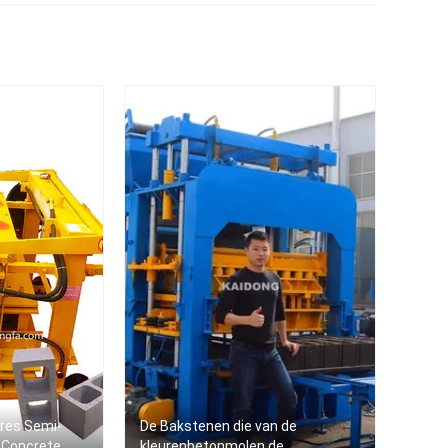
r
n
ores Semi-
De Bakstenen die van de
 Concrete
kleurenbetonmolen de