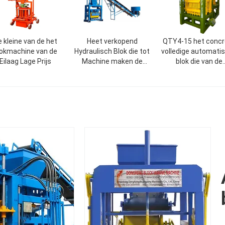
 kleine van de het
Heet verkopend
QTY4-15 het concr
lokmachine van de
Hydraulisch Blok die tot
volledige automati
Eilaag Lage Prijs
Machine maken de
blok die van de
handprijs van het
baksteenmachin
makigacement in Kenia
machinelijn mak