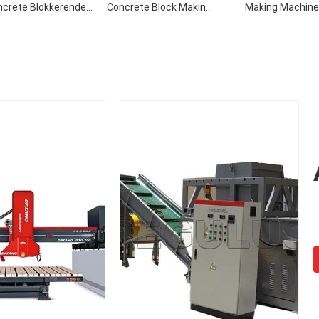
ncrete Blokkerende
Concrete Block Making
Making Machine
Machine
Machine 50000 - 200000
Production Line
CBM
Equipment Autocla
Aerated Concrete B
Plant