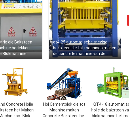
trie die Baksteen
qt4-25 automatische stevige
achine bedekken
baksteen die tot machines maken
te Blokmachine
de concrete machine van de
blokmaker
nd Concrete Holle
Hol Cementblok die tot
QT4-18 automatis
ksteen het Maken
Machine maken
holle de baksteen v
Machine om Blok
Concrete Baksteen het
blokmachine het m
roductiezaken te
Maken Machine
machine om
vormen
behoudende