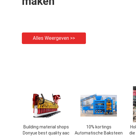
maken
Alles Weergeven >>
Building material shops
10% kortings
Ho
Donyue best quality aac
Automatische Baksteen
die