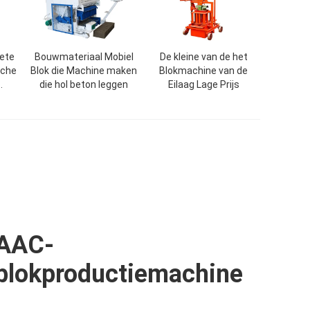
ete
Bouwmateriaal Mobiel
De kleine van de het
sche
Blok die Machine maken
Blokmachine van de
die hol beton leggen
Eilaag Lage Prijs
e
en
AAC-
blokproductiemachine