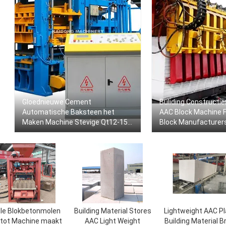
Gloednieuwe Cement
Buliding Constructi
Automatische Baksteen het
AAC Block Machine 
Maken Machine Stevige Qt12-15
Block Manufacturer
Concrete Hol voor Verkoop in de
Aerated Concrete B
V.S.
Production Line
lle Blokbetonmolen
Building Material Stores
Lightweight AAC Pl
 tot Machine maakt
AAC Light Weight
Building Material B