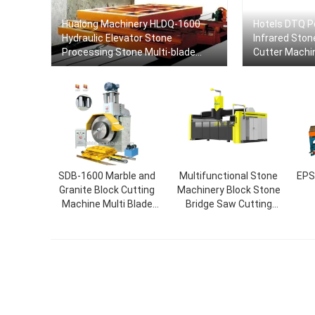
Hualong Machinery HLDQ-1600
Hotels DTQ P
Hydraulic Elevator Stone
Infrared Ston
Processing Stone Multi-blade
Cutter Machi
Cutting Machine For
Granite/Marble Block
SDB-1600 Marble and
Multifunctional Stone
EPS
Granite Block Cutting
Machinery Block Stone
Machine Multi Blade
Bridge Saw Cutting
Granite Block Cutter
5Axis 600-5X 5-Axis
Machine
Bridge Saw Router
Granite Stone Bridge
Saw Engraving Machine