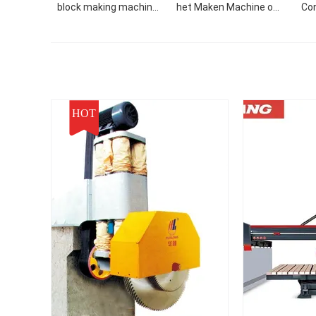
block making machine
het Maken Machine om
Co
light block machine
Concrete Blokmachines
factory
te cementeren
HOT