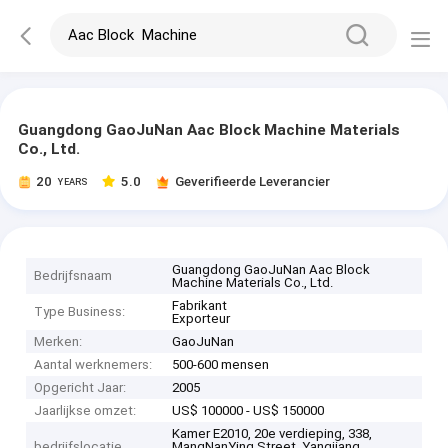
Guangdong GaoJuNan Aac Block Machine Materials
Co., Ltd.
20
5.0
Geverifieerde Leverancier
YEARS
Guangdong GaoJuNan Aac Block
Bedrijfsnaam
Machine Materials Co., Ltd.
Fabrikant
Type Business:
Exporteur
Merken:
GaoJuNan
Aantal werknemers:
500-600 mensen
Opgericht Jaar:
2005
Jaarlijkse omzet:
US$ 100000 - US$ 150000
Kamer E2010, 20e verdieping, 338,
bedrijfslocatie
MangNanYing Street, Yangjiang,