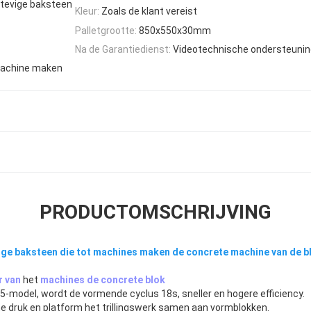
stevige baksteen
Kleur:
Zoals de klant vereist
Palletgrootte:
850x550x30mm
Na de Garantiedienst:
Videotechnische ondersteunin
Machine maken
PRODUCTOMSCHRIJVING
ige baksteen die tot machines maken de concrete machine van de 
r van
het
machines de concrete blok
-model, wordt de vormende cyclus 18s, sneller en hogere efficiency.
he druk en platform het trillingswerk samen aan vormblokken.