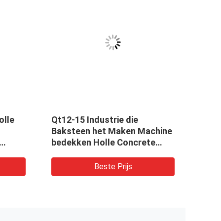
olle
Qt12-15 Industrie die
QT18
Baksteen het Maken Machine
Pall
bedekken Holle Concrete
Vlie
e
Blokmachine
Blok
oop te
Beste Prijs