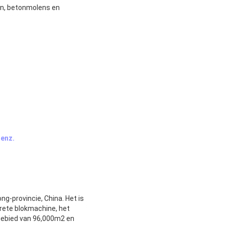
een, betonmolens en
 enz.
ng-provincie, China. Het is
crete blokmachine, het
 gebied van 96,000m2 en