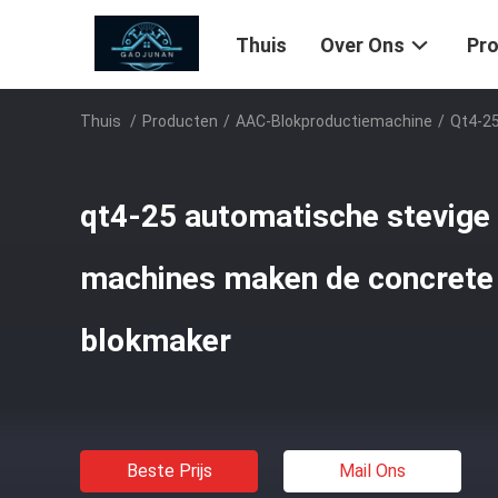
Thuis
Over Ons
Pr
Thuis
/
Producten
/
AAC-Blokproductiemachine
/
Qt4-25
qt4-25 automatische stevige 
machines maken de concrete
blokmaker
Beste Prijs
Mail Ons