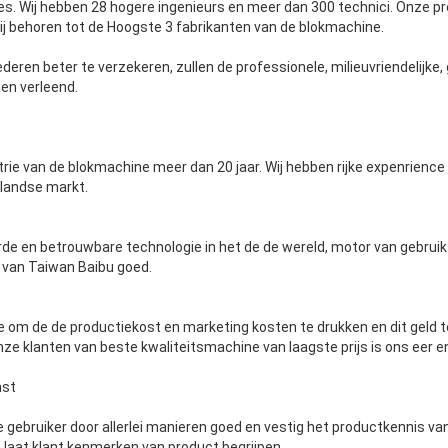
ties. Wij hebben 28 hogere ingenieurs en meer dan 300 technici. Onze 
ij behoren tot de Hoogste 3 fabrikanten van de blokmachine.
deren beter te verzekeren, zullen de professionele, milieuvriendelijke,
en verleend.
trie van de blokmachine meer dan 20 jaar. Wij hebben rijke expenrienc
nlandse markt.
erde en betrouwbare technologie in het de de wereld, motor van gebru
 van Taiwan Baibu goed.
te om de de productiekost en marketing kosten te drukken en dit geld 
nze klanten van beste kwaliteitsmachine van laagste prijs is ons eer 
nst
gebruiker door allerlei manieren goed en vestig het productkennis van
 laat klant kenmerken van product begrijpen.