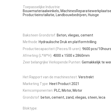
Toepasselijke Industrie:
Bouwmateriaalwinkels, MachinesReparatiewerkplaatse
Productieinstallatie, Landbouwbedrijven, Huisge
Baksteen Grondstof:
Beton, vliegas, cement
Methode:
Hydraulische Druk en platformtrilling
Productiecapaciteit (Pieces/8-uren):
9600 pcs/10hour
Afmeting (L*W*H):
4000 x 1500 x 2860mm
Zeer belangrijke Verkopende Punten:
Gemakkelijk te we
Het Rapport van de machinestest:
Verstrekt
Marketing Type:
Heet Product 2021
Kerncomponenten:
PLC, Motor, Motor
Grondstof:
beton, cement, zand, vliegas, steen, leca
Bloktype: