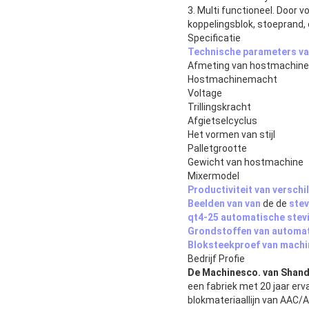
3. Multi functioneel. Door 
koppelingsblok, stoeprand,
Specificatie
Technische parameters v
Afmeting van hostmachine
Hostmachinemacht
Voltage
Trillingskracht
Afgietselcyclus
Het vormen van stijl
Palletgrootte
Gewicht van hostmachine
Mixermodel
Productiviteit van verschi
Beelden van
van
de de
stev
qt4-25 automatische stev
Grondstoffen van
automat
Bloksteekproef van
machi
Bedrijf Profie
De Machinesco. van Shan
een fabriek met 20 jaar erv
blokmateriaallijn van AAC/