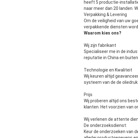
heeft 5 productie-installa
naar meer dan 20 landen. W
Verpakking & Levering
Om de veiligheid van uw goe
verpakkende diensten word
Waarom kies ons?
Wij zijn fabrikant
Specialiseer me in de indus
reputatie in China en buite
Technologie en Kwaliteit
Wij keuren altijd geavance
systeem van de de oliedruk
Prijs
Wij proberen altijd ons bes
klanten. Het voorzien van o
Wij verlenen de attente die
De onderzoeksdienst:
Keur de onderzoeken van de 
allerlei productgegevens en