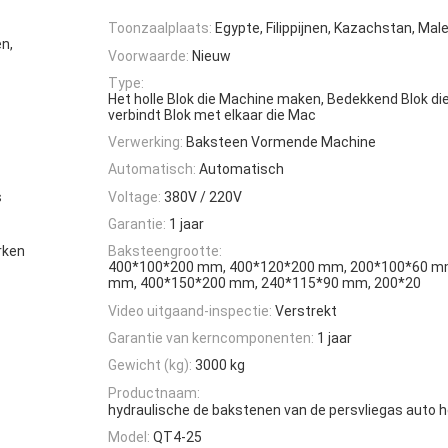
Toonzaalplaats:
Egypte, Filippijnen, Kazachstan, Male
n,
Voorwaarde:
Nieuw
Type:
Het holle Blok die Machine maken, Bedekkend Blok d
verbindt Blok met elkaar die Mac
Verwerking:
Baksteen Vormende Machine
Automatisch:
Automatisch
s
Voltage:
380V / 220V
Garantie:
1 jaar
rken
Baksteengrootte:
400*100*200 mm, 400*120*200 mm, 200*100*60 m
mm, 400*150*200 mm, 240*115*90 mm, 200*20
Video uitgaand-inspectie:
Verstrekt
Garantie van kerncomponenten:
1 jaar
Gewicht (kg):
3000 kg
Productnaam:
hydraulische de bakstenen van de persvliegas auto
Model:
QT4-25