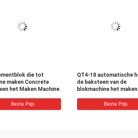
ementblok die tot
QT4-18 automatische h
ne maken Concrete
de baksteen van de
een het Maken Machine
blokmachine het maken
machine om behoudend
muurblokken voor verk
Beste Prijs
Beste Prijs
maken