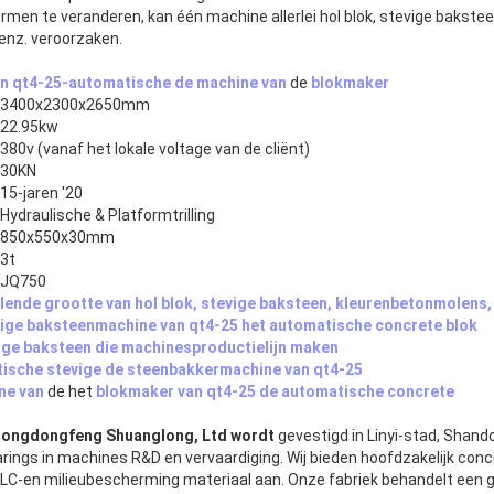
vormen te veranderen, kan één machine allerlei hol blok, stevige bakst
 enz. veroorzaken.
an
qt4-25-automatische de machine van
de
blokmaker
3400x2300x2650mm
22.95kw
380v (vanaf het lokale voltage van de cliënt)
30KN
15-jaren '20
Hydraulische & Platformtrilling
850x550x30mm
3t
JQ750
llende grootte van hol blok, stevige baksteen, kleurenbetonmolens,
ige baksteenmachine van qt4-25 het automatische concrete blok
ige baksteen die machines
productielijn
maken
ische stevige de steenbakkermachine van qt4-25
ne van
de het
blokmaker van qt4-25 de automatische concrete
dongdongfeng Shuanglong, Ltd wordt
gevestigd in Linyi-stad, Shando
arings in machines R&D en vervaardiging. Wij bieden hoofdzakelijk con
ALC-en milieubescherming materiaal aan. Onze fabriek behandelt een