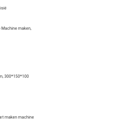
isië
ie Machine maken,
m, 300*150*100
 het maken machine