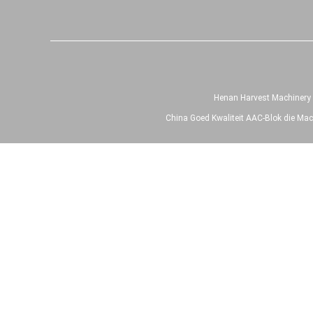
Henan Harvest Machinery &
China Goed Kwaliteit AAC-Blok die Mac