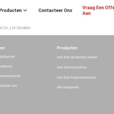
Vraag Een Off
Producten
Contacteer Ons
Aan
Co., Ltd. Gevallen
ver
Producten
rijfsprofiel
AAC-Blok die Machine maken
brieksreis
AAC bloksnijmachine
aliteitscontrole
AAC-Blok Productiemachine
ntacteer ons
Alle categorieën