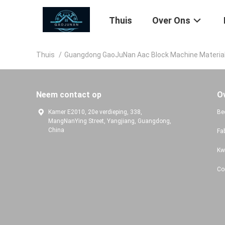
Thuis
Over Ons
Thuis
/
Guangdong GaoJuNan Aac Block Machine Materials 
Neem contact op
O
Kamer E2010, 20e verdieping, 338,
Bed
MangNanYing Street, Yangjiang, Guangdong,
China
Fa
Kw
Co