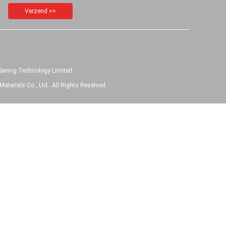
Verzend >>
Saving Technology Limited
erials Co., Ltd.. All Rights Reserved.