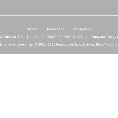
Sitemap
│
Mobiele site
│
Privacybeleid
 Truck Co., Ltd
│
JIANGSU PENGFEI GROUP CO.,LTD
│
Daoyunai Energy 
hine maken Leverancier. © 2022 - 2026 Guangdong GaoJuNan Aac Block Machine Mat