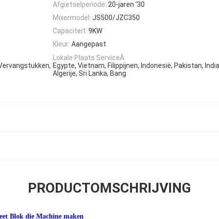
Afgietselperiode:
20-jaren '30
Mixermodel:
JS500/JZC350
Capaciteit:
9KW
Kleur:
Aangepast
Lokale Plaats ServiceÂ:
 Vervangstukken,
Egypte, Vietnam, Filippijnen, Indonesië, Pakistan, India
Algerije, Sri Lanka, Bang
PRODUCTOMSCHRIJVING
et Blok die Machine maken