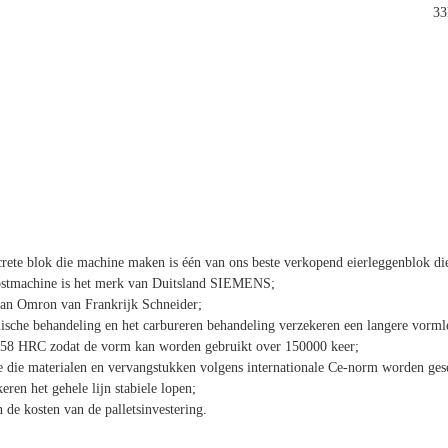
3
ete blok die machine maken is één van ons beste verkopend eierleggenblok d
ostmachine is het merk van Duitsland SIEMENS;
pan Omron van Frankrijk Schneider;
ische behandeling en het carbureren behandeling verzekeren een langere vorml
4-58 HRC zodat de vorm kan worden gebruikt over 150000 keer;
e die materialen en vervangstukken volgens internationale Ce-norm worden gese
ren het gehele lijn stabiele lopen;
 de kosten van de palletsinvestering.