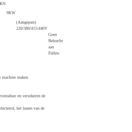
3KN
9KW
(Aangepast)
220/380/415/440V
Geen
Behoefte
aan
Pallets
ie machine maken.
evensduur en verzekeren de
lecteerd, het lassen van de