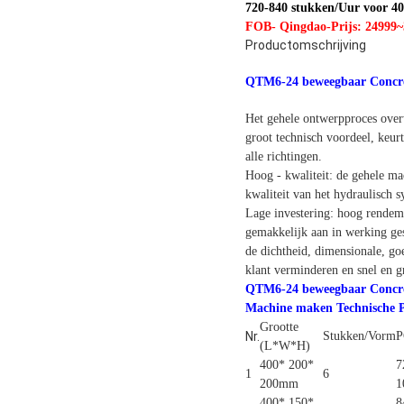
720-840 stukken/Uur voor 
FOB- Qingdao-Prijs: 24999
Productomschrijving
QTM6-24 beweegbaar Concre
Het gehele ontwerpproces overw
groot technisch voordeel, keur
alle richtingen.
Hoog - kwaliteit: de gehele ma
kwaliteit van het hydraulisch 
Lage investering: hoog rendeme
gemakkelijk aan in werking ges
de dichtheid, dimensionale, go
klant verminderen en snel en g
QTM6-24 beweegbaar Concree
Machine maken Technische 
Grootte
Nr.
Stukken/Vorm
P
(L*W*H)
400* 200*
7
1
6
200mm
1
400* 150*
8