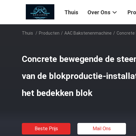
Thuis
Over Ons
Pr
Thuis
/
Producten
/
AAC Bakstenenmachine
/
Concrete 
Concrete bewegende de stee
van de blokproductie-installat
het bedekken blok
Beste Prijs
Mail Ons