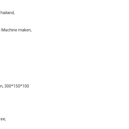
Thailand,
ie Machine maken,
m, 300*150*100
zee,