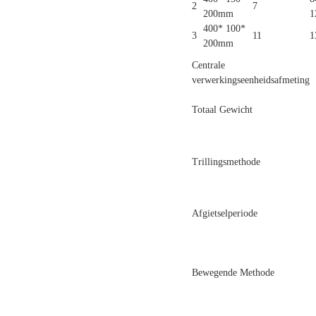
2
7
200mm
1
400* 100*
3
11
1
200mm
Centrale
verwerkingseenheidsafmeting
Totaal Gewicht
Trillingsmethode
Afgietselperiode
Bewegende Methode