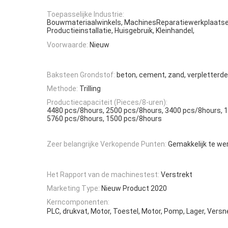
Toepasselijke Industrie:
Bouwmateriaalwinkels, MachinesReparatiewerkplaatse
Productieinstallatie, Huisgebruik, Kleinhandel,
Voorwaarde:
Nieuw
Baksteen Grondstof:
beton, cement, zand, verpletterde 
Methode:
Trilling
Productiecapaciteit (Pieces/8-uren):
4480 pcs/8hours, 2500 pcs/8hours, 3400 pcs/8hours, 
5760 pcs/8hours, 1500 pcs/8hours
Zeer belangrijke Verkopende Punten:
Gemakkelijk te we
Het Rapport van de machinestest:
Verstrekt
Marketing Type:
Nieuw Product 2020
Kerncomponenten:
PLC, drukvat, Motor, Toestel, Motor, Pomp, Lager, Versn