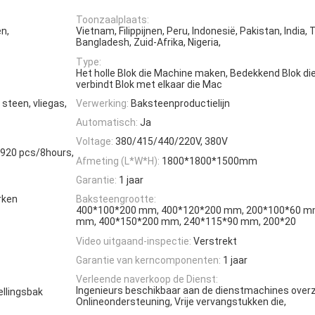
Toonzaalplaats:
n,
Vietnam, Filippijnen, Peru, Indonesië, Pakistan, India, 
Bangladesh, Zuid-Afrika, Nigeria,
Type:
Het holle Blok die Machine maken, Bedekkend Blok d
verbindt Blok met elkaar die Mac
steen, vliegas,
Verwerking:
Baksteenproductielijn
Automatisch:
Ja
Voltage:
380/415/440/220V, 380V
1920 pcs/8hours,
Afmeting (L*W*H):
1800*1800*1500mm
Garantie:
1 jaar
rken
Baksteengrootte:
400*100*200 mm, 400*120*200 mm, 200*100*60 m
mm, 400*150*200 mm, 240*115*90 mm, 200*20
Video uitgaand-inspectie:
Verstrekt
Garantie van kerncomponenten:
1 jaar
Verleende naverkoop de Dienst:
Ingenieurs beschikbaar aan de dienstmachines over
ellingsbak
Onlineondersteuning, Vrije vervangstukken die,