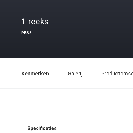
1 reeks
MOQ
Kenmerken
Galerij
Productomsch
Specificaties