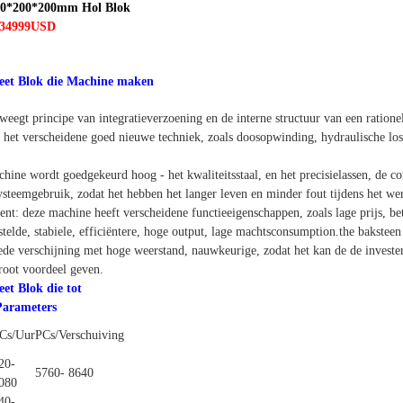
400*200*200mm Hol Blok
~34999USD
et Blok die Machine maken
eegt principe van integratieverzoening en de interne structuur van een ratione
t het verscheidene goed nieuwe techniek, zoals doosopwinding, hydraulische lo
chine wordt goedgekeurd hoog - het kwaliteitsstaal, en het precisielassen, de 
systeemgebruik, zodat het hebben het langer leven en minder fout tijdens het we
nt: deze machine heeft verscheidene functieeigenschappen, zoals lage prijs, be
telde, stabiele, efficiëntere, hoge output, lage machtsconsumption.the baksteen
ede verschijning met hoge weerstand, nauwkeurige, zodat het kan de de investe
root voordeel geven.
t Blok die tot
Parameters
Cs/Uur
PCs/Verschuiving
20-
5760- 8640
080
40-