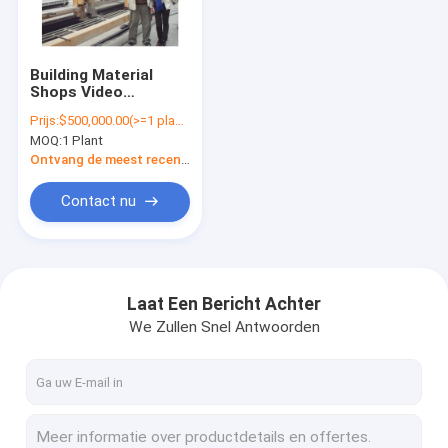
Contacteer ons
Building Material
Shops Video
AAC-Blok die Machine maken
300000m3 Business
Prijs:
$500,000.00(>=1 plants)
Idea Autoclaved
MOQ:
1 Plant
Aerated Concrete
AAC bloksnijmachine
Making Line Installed
Ontvang de meest recente Prijs
Cost Machine
Process AAC Block
AAC-Blok Productiemachine
Contact nu
Plant
AAC-blokproductiemachine
AAC bakstenenmachine
Laat Een Bericht Achter
We Zullen Snel Antwoorden
Lichte bakstenenmachine
Warmte-oliepompen
Thermische Olieboiler