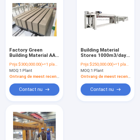
Factory Green
Building Material
Building Material AAC
Stores 1000m3/day
Blocks
Machine Making
Prijs:
$300,000.00(>=1 plants)
Prijs:
$250,000.00(>=1 plants)
Manufacturers and
Panel Plant Factory
MOQ:
1 Plant
MOQ:
1 Plant
Suppliers Making
Supplier Automatic
Machinery
Block Sand Lime AAC
Ontvang de meest recente Prijs
Ontvang de meest recente Prijs
Production Line
Brick Production Line
Machine Light Brick
in Uzbekistan
Contact nu
Contact nu
Plant
Thuis
Producten
Over ons