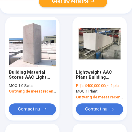
Geef uw vereiste
Building Material
Lightweight AAC
Stores AAC Light
Plant Building
Weight Concrete
Material Brick Making
MOQ:
1.0 Sets
Prijs:
$400,000.00(>=1 plants)
Block Making
Machine Production
Ontvang de meest recente Prijs
MOQ:
1 Plant
Machine 50000 -
Line Equipment
200000 CBM
Autoclaved Aerated
Ontvang de meest recente Prijs
Concrete Block Plant
Contact nu
Contact nu