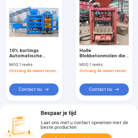
10% kortings
Holle
Automatische
Blokbetonmolen die
Baksteen het Maken
tot Machine maakt
MOQ:
1 reeks
MOQ:
1 reeks
Machine om
Concrete
Ontvang de meest recente Prijs
Ontvang de meest recente Prijs
Concrete
Blokkerende Machine
Blokmachines te
cementeren
Contact nu
Contact nu
Bespaar je tijd
Laat ons met u contact opnemen met de
beste producten.