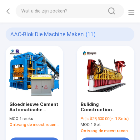
AAC-Blok Die Machine Maken
(11)
Gloednieuwe Cement
Buliding
Automatische
Construction
Baksteen het Maken
Autoclaved AAC
MOQ:
1 reeks
Prijs:
$28,500.00(>=1 Sets)
Machine Stevige
Block Machine
Ontvang de meest recente Prijs
MOQ:
1 Set
Qt12-15 Concrete
Factory AAC Block
Hol voor Verkoop in
Manufacturers AAC
Ontvang de meest recente Prijs
de V.S.
Aerated Concrete