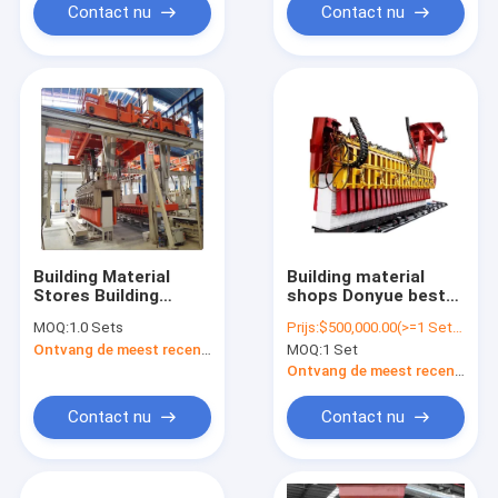
Block Production
Contact nu
Contact nu
Line
Building Material
Building material
Stores Building
shops Donyue best
Equipment AAC Brick
quality aac block
MOQ:
1.0 Sets
Prijs:
$500,000.00(>=1 Sets)
Plant Autoclave
making machine light
Ontvang de meest recente Prijs
MOQ:
1 Set
Aerated Concrete
block machine
Block Machine
factory
Ontvang de meest recente Prijs
Contact nu
Contact nu